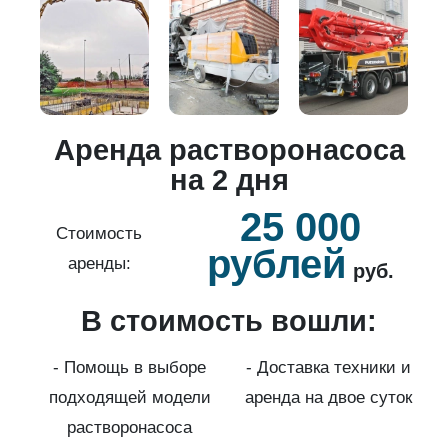
о
Аренда растворонасоса
й
на 2 дня
25 000
б.
Стоимость
рублей
аренды:
руб.
В стоимость вошли:
нды
с
- Помощь в выборе
- Доставка техники и
подходящей модели
аренда на двое суток
к)
растворонасоса