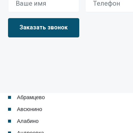
Абрамцево
Авсюнино
Алабино
Андреевка